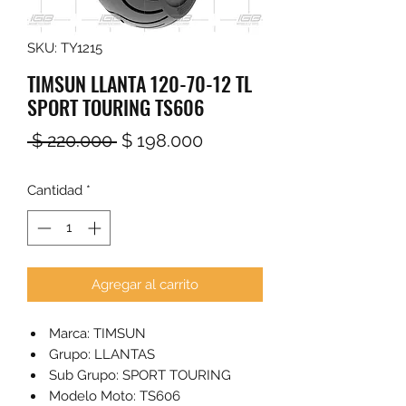
SKU: TY1215
TIMSUN LLANTA 120-70-12 TL
SPORT TOURING TS606
Precio
Precio
 $ 220.000 
$ 198.000
de
Cantidad
*
oferta
Agregar al carrito
Marca: TIMSUN
Grupo: LLANTAS
Sub Grupo: SPORT TOURING
Modelo Moto: TS606