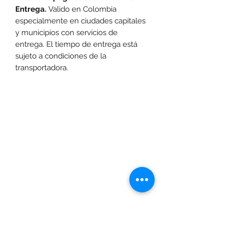
Entrega.
Valido en Colombia
especialmente en ciudades capitales
y municipios con servicios de
entrega. El tiempo de entrega está
sujeto a condiciones de la
transportadora.
Las promociones y actividades destacadas en
www.motoexpress.co
cuentan con las
siguientes condiciones generales: -Aplica a
máximo 4 unidades por referencia, por compra.
Sujeto a disponibilidad de productos en el punto de
venta. Descuento no acumulable con otras ofertas
y/o promociones. Descuento válido a nivel
www.motoexpress.co
nacional en
. Los precios
www.motoexpress.co
ofrecidos en
pueden
diferentes a los de los puntos de venta y pueden
variar según la ciudad definida para la entrega o
recogida del pedido. Si la compra se hace por
servicio a domicilio, este tendrá un costo adicional
dependiendo de la ciudad de despacho. Si por su