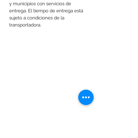
y municipios con servicios de
entrega. El tiempo de entrega está
sujeto a condiciones de la
transportadora.
Las promociones y actividades destacadas en
www.motoexpress.co
cuentan con las
siguientes condiciones generales: -Aplica a
máximo 4 unidades por referencia, por compra.
Sujeto a disponibilidad de productos en el punto de
venta. Descuento no acumulable con otras ofertas
y/o promociones. Descuento válido a nivel
www.motoexpress.co
nacional en
. Los precios
www.motoexpress.co
ofrecidos en
pueden
diferentes a los de los puntos de venta y pueden
variar según la ciudad definida para la entrega o
recogida del pedido. Si la compra se hace por
servicio a domicilio, este tendrá un costo adicional
dependiendo de la ciudad de despacho. Si por su
ubicación geográfica en determinado territorio no
es posible entregar el pedido, Moto Express., se
puede negar a la aceptación de la oferta de