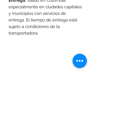
Entrega.
Valido en Colombia
especialmente en ciudades capitales
y municipios con servicios de
entrega. El tiempo de entrega está
sujeto a condiciones de la
transportadora.
Las promociones y actividades destacadas en
www.motoexpress.co
cuentan con las
siguientes condiciones generales: -Aplica a
máximo 4 unidades por referencia, por compra.
Sujeto a disponibilidad de productos en el punto de
venta. Descuento no acumulable con otras ofertas
y/o promociones. Descuento válido a nivel
www.motoexpress.co
nacional en
. Los precios
www.motoexpress.co
ofrecidos en
pueden
diferentes a los de los puntos de venta y pueden
variar según la ciudad definida para la entrega o
recogida del pedido. Si la compra se hace por
servicio a domicilio, este tendrá un costo adicional
dependiendo de la ciudad de despacho. Si por su
ubicación geográfica en determinado territorio no