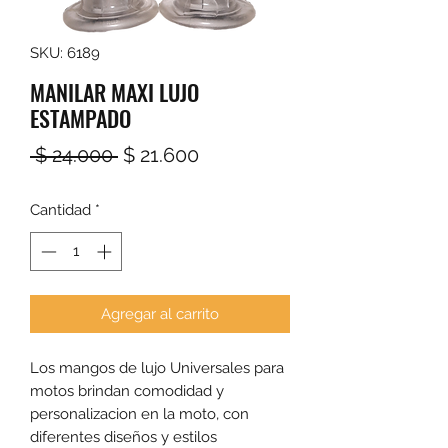
SKU: 6189
MANILAR MAXI LUJO
ESTAMPADO
Precio
Precio
 $ 24.000 
$ 21.600
de
Cantidad
*
oferta
Agregar al carrito
Los mangos de lujo Universales para
motos brindan comodidad y
personalizacion en la moto, con
diferentes diseños y estilos