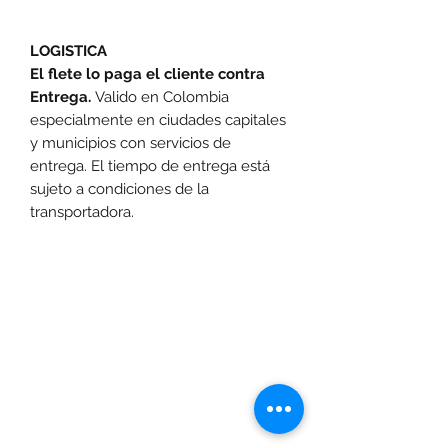
LOGISTICA
El flete lo paga el cliente contra
Entrega.
Valido en Colombia
especialmente en ciudades capitales
y municipios con servicios de
entrega. El tiempo de entrega está
sujeto a condiciones de la
transportadora.
Las promociones y actividades destacadas en
www.motoexpress.co
cuentan con las
siguientes condiciones generales: -Aplica a
máximo 4 unidades por referencia, por compra.
Sujeto a disponibilidad de productos en el punto de
venta. Descuento no acumulable con otras ofertas
y/o promociones. Descuento válido a nivel
www.motoexpress.co
nacional en
. Los precios
www.motoexpress.co
ofrecidos en
pueden
diferentes a los de los puntos de venta y pueden