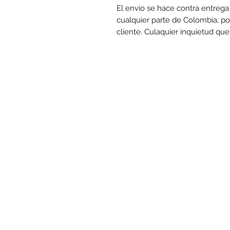
El envio se hace contra entrega
cualquier parte de Colombia; po
cliente. Culaquier inquietud qu
www.mo
Las promociones y actividades destacadas en
punto de venta. Descuento no acumulable con otras ofe