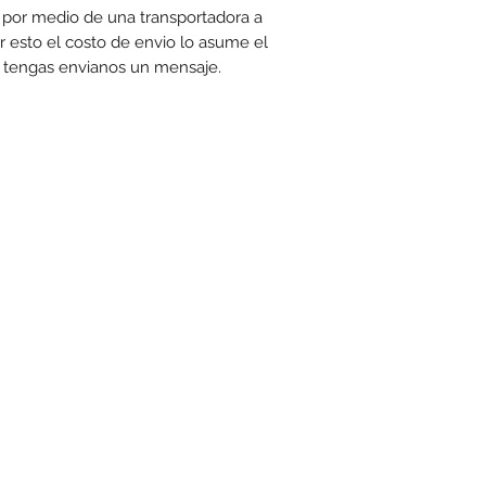
 por medio de una transportadora a
r esto el costo de envio lo asume el
e tengas envianos un mensaje.
toexpress.co
cuentan con las siguientes condiciones generales: -Aplica a máximo 4 unidades por referen
www.motoexpress.co
rtas y/o promociones. Descuento válido a nivel nacional en
. Los precios ofrecid