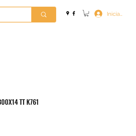
Iniciar sesi
300X14 TT K761
io