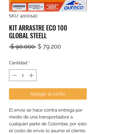
SKU: 4000140
KIT ARRASTRE ECO 100
GLOBAL STEELL
Precio
Precio
 $ 90.000 
$ 79.200
de
Cantidad
*
oferta
Agregar al carrito
El envio se hace contra entrega por 
medio de una transportadora a 
cualquier parte de Colombia; por esto 
el costo de envio lo asume el cliente. 