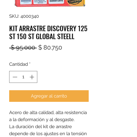
SKU: 4000340
KIT ARRASTRE DISCOVERY 125
ST 150 ST GLOBAL STEELL
Precio
Precio
 $ 95.000 
$ 80.750
de
Cantidad
*
oferta
Agregar al carrito
Acero de alta calidad, alta resistencia
a la deformación y al desgaste.
La duración del kit de arrastre
depende de los ajustes en la tensión