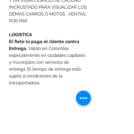
Y UN VIDRIO ESPEJO DE CALIDAD
INCRUSTADO PARA VISUALIZAR LOS
DEMAS CARROS O MOTOS , VENTAS
POR PAR
LOGISTICA
El flete lo paga el cliente contra
Entrega.
Valido en Colombia
especialmente en ciudades capitales
y municipios con servicios de
entrega. El tiempo de entrega está
sujeto a condiciones de la
transportadora.
Las promociones y actividades destacadas en
www.motoexpress.co
cuentan con las
siguientes condiciones generales: -Aplica a
máximo 4 unidades por referencia, por compra.
Sujeto a disponibilidad de productos en el punto de
venta. Descuento no acumulable con otras ofertas