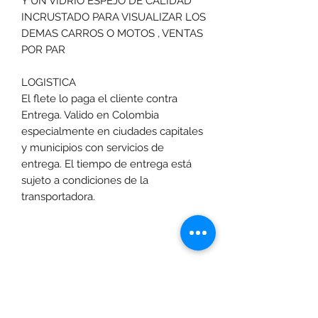
Y UN VIDRIO ESPEJO DE CALIDAD
INCRUSTADO PARA VISUALIZAR LOS
DEMAS CARROS O MOTOS , VENTAS
POR PAR
LOGISTICA
El flete lo paga el cliente contra
Entrega. Valido en Colombia
especialmente en ciudades capitales
y municipios con servicios de
entrega. El tiempo de entrega está
sujeto a condiciones de la
transportadora.
Las promociones y actividades destacadas en
www.motoexpress.co
cuentan con las
siguientes condiciones generales: -Aplica a
máximo 4 unidades por referencia, por compra.
Sujeto a disponibilidad de productos en el punto de
venta. Descuento no acumulable con otras ofertas