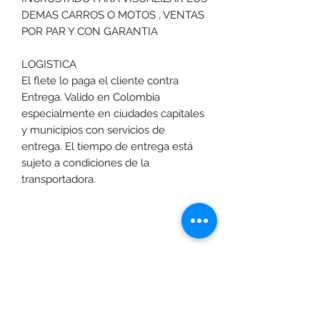
DEMAS CARROS O MOTOS , VENTAS
POR PAR Y CON GARANTIA
LOGISTICA
El flete lo paga el cliente contra
Entrega. Valido en Colombia
especialmente en ciudades capitales
y municipios con servicios de
entrega. El tiempo de entrega está
sujeto a condiciones de la
transportadora.
Las promociones y actividades destacadas en
www.motoexpress.co
cuentan con las
siguientes condiciones generales: -Aplica a
máximo 4 unidades por referencia, por compra.
Sujeto a disponibilidad de productos en el punto de
venta. Descuento no acumulable con otras ofertas
y/o promociones. Descuento válido a nivel
www.motoexpress.co
nacional en
. Los precios