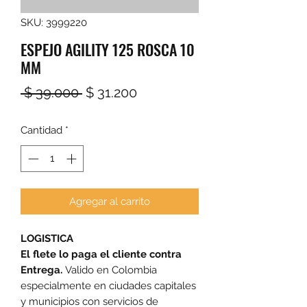
SKU: 3999220
ESPEJO AGILITY 125 ROSCA 10
MM
Precio
Precio
 $ 39.000 
$ 31.200
de
Cantidad
*
oferta
Agregar al carrito
LOGISTICA
El flete lo paga el cliente contra
Entrega.
Valido en Colombia
especialmente en ciudades capitales
y municipios con servicios de