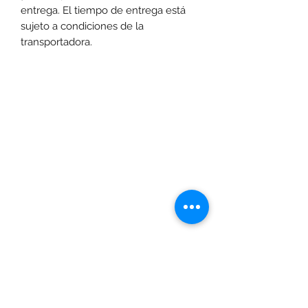
entrega. El tiempo de entrega está
sujeto a condiciones de la
transportadora.
Las promociones y actividades destacadas en
www.motoexpress.co
cuentan con las
siguientes condiciones generales: -Aplica a
máximo 4 unidades por referencia, por compra.
Sujeto a disponibilidad de productos en el punto de
venta. Descuento no acumulable con otras ofertas
y/o promociones. Descuento válido a nivel
www.motoexpress.co
nacional en
. Los precios
www.motoexpress.co
ofrecidos en
pueden
diferentes a los de los puntos de venta y pueden
variar según la ciudad definida para la entrega o
recogida del pedido. Si la compra se hace por
servicio a domicilio, este tendrá un costo adicional
dependiendo de la ciudad de despacho. Si por su
ubicación geográfica en determinado territorio no
es posible entregar el pedido, Moto Express., se
puede negar a la aceptación de la oferta de
compra. Los productos entregados presentan las