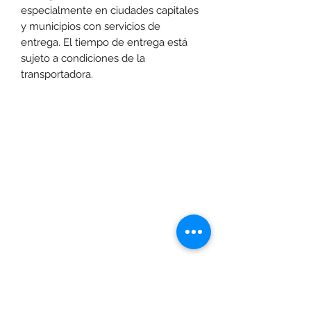
especialmente en ciudades capitales
y municipios con servicios de
entrega. El tiempo de entrega está
sujeto a condiciones de la
transportadora.
Las promociones y actividades destacadas en
www.motoexpress.co
cuentan con las
siguientes condiciones generales: -Aplica a
máximo 4 unidades por referencia, por compra.
Sujeto a disponibilidad de productos en el punto de
venta. Descuento no acumulable con otras ofertas
y/o promociones. Descuento válido a nivel
www.motoexpress.co
nacional en
. Los precios
www.motoexpress.co
ofrecidos en
pueden
diferentes a los de los puntos de venta y pueden
variar según la ciudad definida para la entrega o
recogida del pedido. Si la compra se hace por
servicio a domicilio, este tendrá un costo adicional
dependiendo de la ciudad de despacho. Si por su
ubicación geográfica en determinado territorio no
es posible entregar el pedido, Moto Express., se