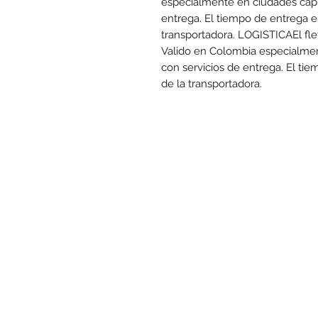
especialmente en ciudades capit
entrega. El tiempo de entrega e
transportadora. LOGISTICAEl flet
Valido en Colombia especialmen
con servicios de entrega. El ti
de la transportadora.
www.mo
Las promociones y actividades destacadas en
punto de venta. Descuento no acumulable con otras ofe