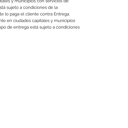
ales y municipios con servicios de
stá sujeto a condiciones de la
e lo paga el cliente contra Entrega.
te en ciudades capitales y municipios
empo de entrega está sujeto a condiciones
toexpress.co
cuentan con las siguientes condiciones generales: -Aplica a máximo 4 unidades por referen
www.motoexpress.co
rtas y/o promociones. Descuento válido a nivel nacional en
. Los precios ofrecid