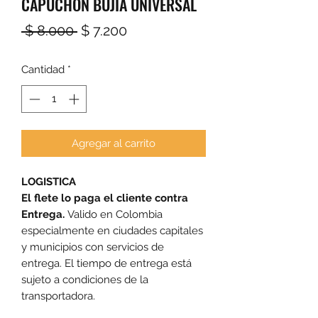
CAPUCHON BUJIA UNIVERSAL
Precio
Precio
 $ 8.000 
$ 7.200
de
Cantidad
*
oferta
Agregar al carrito
LOGISTICA
El flete lo paga el cliente contra
Entrega.
Valido en Colombia
especialmente en ciudades capitales
y municipios con servicios de
entrega. El tiempo de entrega está
sujeto a condiciones de la
transportadora.