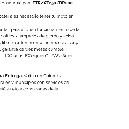
po ensamble para
TTR/XT250/DR200
ateria es necesario tener tu moto en
ental para el buen funcionamiento de la
12 voltios 7 amperios de plomo y acido
, libre mantenimiento, no necesita carga
ar, garantia de tres meses cumple
ial ISO 9001 ISO 14001 OHSAS 18001
tra Entrega.
Valido en Colombia
ales y municipios con servicios de
stá sujeto a condiciones de la
toexpress.co
cuentan con las siguientes condiciones generales: -Aplica a máximo 4 unidades por referen
www.motoexpress.co
rtas y/o promociones. Descuento válido a nivel nacional en
. Los precios ofrecid