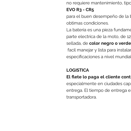
no requiere mantenimiento, ti
EVO R3 - CR5
para el buen desempeño de la b
obtimas condiciones.
La bateria es una pieza fundam
parte electrica de la moto, de 
sellada, de
color negro o verde
facil manejar y lista para instal
especificaciones a nivel mund
LOGISTICA
El flete lo paga el cliente con
especialmente en ciudades capit
entrega. El tiempo de entrega e
transportadora.
www.mo
Las promociones y actividades destacadas en
punto de venta. Descuento no acumulable con otras ofe