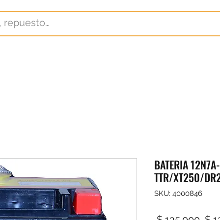
BATERIA 12N7A
TTR/XT250/DR
SKU: 4000846
Pre
 $ 135.000 
$ 1