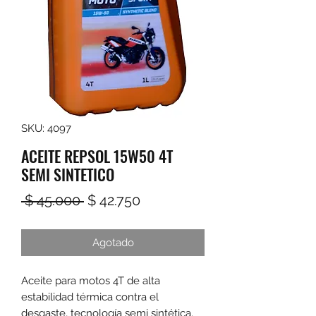
SKU: 4097
ACEITE REPSOL 15W50 4T
SEMI SINTETICO
Precio
Precio
 $ 45.000 
$ 42.750
de
Agotado
oferta
Aceite para motos 4T de alta
estabilidad térmica contra el
desgaste, tecnología semi sintética.