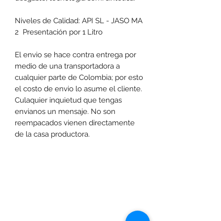
Niveles de Calidad: API SL - JASO MA
2 Presentación por 1 Litro
El envio se hace contra entrega por
medio de una transportadora a
cualquier parte de Colombia; por esto
el costo de envio lo asume el cliente.
Culaquier inquietud que tengas
envianos un mensaje. No son
reempacados vienen directamente
de la casa productora.
Las promociones y actividades destacadas en
www.motoexpress.co
cuentan con las
siguientes condiciones generales: -Aplica a
máximo 4 unidades por referencia, por compra.
Sujeto a disponibilidad de productos en el punto de
venta. Descuento no acumulable con otras ofertas
y/o promociones. Descuento válido a nivel