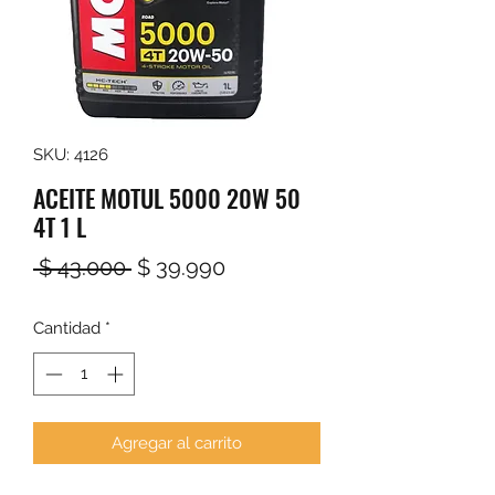
SKU: 4126
ACEITE MOTUL 5000 20W 50
4T 1 L
Precio
Precio
 $ 43.000 
$ 39.990
de
Cantidad
*
oferta
Agregar al carrito