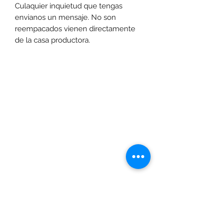
Culaquier inquietud que tengas 
envianos un mensaje. No son 
reempacados vienen directamente 
de la casa productora.
Las promociones y actividades destacadas en
www.motoexpress.co
cuentan con las
siguientes condiciones generales: -Aplica a
máximo 4 unidades por referencia, por compra.
Sujeto a disponibilidad de productos en el punto de
venta. Descuento no acumulable con otras ofertas
y/o promociones. Descuento válido a nivel
www.motoexpress.co
nacional en
. Los precios
www.motoexpress.co
ofrecidos en
pueden
diferentes a los de los puntos de venta y pueden
variar según la ciudad definida para la entrega o
recogida del pedido. Si la compra se hace por
servicio a domicilio, este tendrá un costo adicional
dependiendo de la ciudad de despacho. Si por su
ubicación geográfica en determinado territorio no
es posible entregar el pedido, Moto Express., se
puede negar a la aceptación de la oferta de