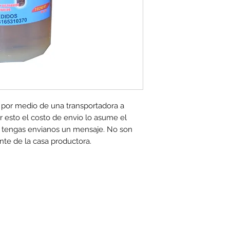
 por medio de una transportadora a 
 esto el costo de envio lo asume el 
e tengas envianos un mensaje. No son 
te de la casa productora.
toexpress.co
cuentan con las siguientes condiciones generales: -Aplica a máximo 4 unidades por referen
www.motoexpress.co
rtas y/o promociones. Descuento válido a nivel nacional en
. Los precios ofrecid