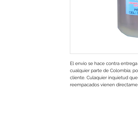
El envio se hace contra entrega
cualquier parte de Colombia; por
cliente. Culaquier inquietud qu
reempacados vienen directamen
www.mo
Las promociones y actividades destacadas en
punto de venta. Descuento no acumulable con otras ofe