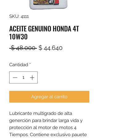
SKU: 4111
ACEITE GENUINO HONDA 4T
10W30
Precio
Precio
 $ 48.000 
$ 44.640
de
Cantidad
*
oferta
Agregar al carrito
Lubricante multigrado de alta
generción para brindar larga vida y
protección al motor de motos 4
Tiempos. Contiene exclusivo pauete