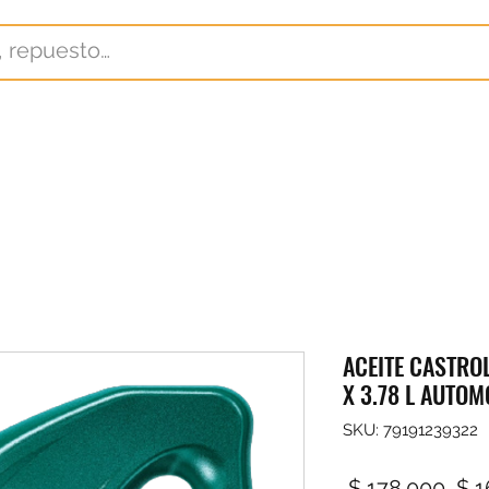
ACEITE CASTRO
X 3.78 L AUTOM
SKU: 79191239322
Pre
 $ 178.000 
$ 1