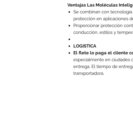
Ventajas Las Moléculas Intel
Se combinan con tecnología 
protección en aplicaciones d
Proporcionar protección cont
conducción, estilos y temper
LOGISTICA
El flete lo paga el cliente 
especialmente en ciudades ca
entrega. El tiempo de entreg
transportadora.
www.mo
Las promociones y actividades destacadas en
punto de venta. Descuento no acumulable con otras ofe
puntos de venta y pueden variar según la ciudad definid
ubicación geográfica en determinado territorio no es po
(los) productos exhibidos en la presente publicidad. Co
CONTÁCTENOS