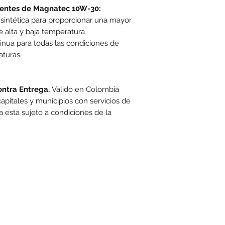
igentes de Magnatec 10W-30:
sintética para proporcionar una mayor
e alta y baja temperatura
inua para todas las condiciones de
aturas.
contra Entrega.
Valido en Colombia
pitales y municipios con servicios de
a está sujeto a condiciones de la
toexpress.co
cuentan con las siguientes condiciones generales: -Aplica a máximo 4 unidades por referen
www.motoexpress.co
rtas y/o promociones. Descuento válido a nivel nacional en
. Los precios ofrecid
a para la entrega o recogida del pedido. Si la compra se hace por servicio a domicilio, este tendrá un cos
sible entregar el pedido, Moto Express., se puede negar a la aceptación de la oferta de compra. Los produc
www.motoexpress.co
nozca reglamento en
/reglamentos