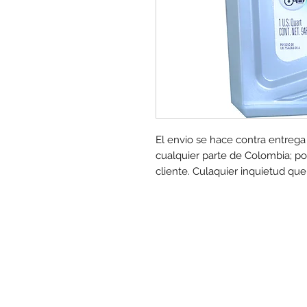
El envio se hace contra entrega
cualquier parte de Colombia; po
cliente. Culaquier inquietud q
www.mo
Las promociones y actividades destacadas en
punto de venta. Descuento no acumulable con otras ofe