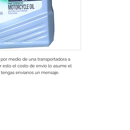
 por medio de una transportadora a
r esto el costo de envio lo asume el
ue tengas envianos un mensaje.
toexpress.co
cuentan con las siguientes condiciones generales: -Aplica a máximo 4 unidades por referen
www.motoexpress.co
rtas y/o promociones. Descuento válido a nivel nacional en
. Los precios ofrecid